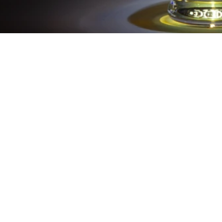
VaRum® gibt es in zwei
leckeren Variationen
In unserer kleinen Manufaktur treffen erlesene
Gewürze auf besten Mauritius-Rum. Mit viel Liebe
zum Detail lassen wir diese edlen Zutaten in einem
mindestens 90-tägigen Reifeprozess verschmelzen
– so entsteht unser einzigartiger Vanilla-Rum, der
jeden Moment zu einem besonderen macht.
Ob
VaRum 30 – FEINSTER VANILLA-RUM
, der